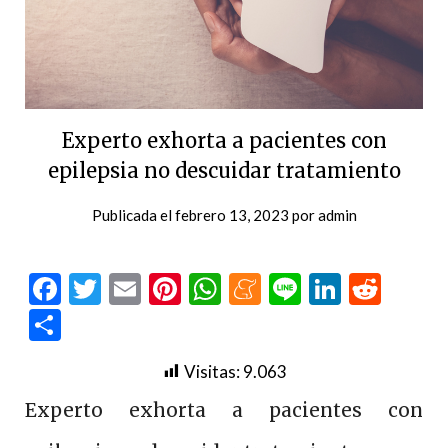
Experto exhorta a pacientes con
epilepsia no descuidar tratamiento
Publicada el
febrero 13, 2023
por
admin
Facebook
Twitter
Email
Pinterest
WhatsApp
Meneame
Line
LinkedI
Redd
Compartir
Visitas:
9.063
Experto exhorta a pacientes con